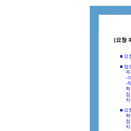
[요청 
■ 
■ 
주
-수
-
학
접
차
■ 요
학번
접속
차단