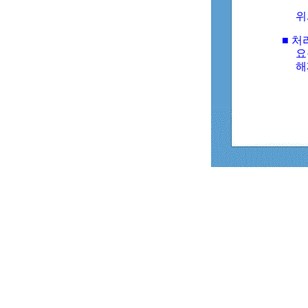
위
■ 처
요
해