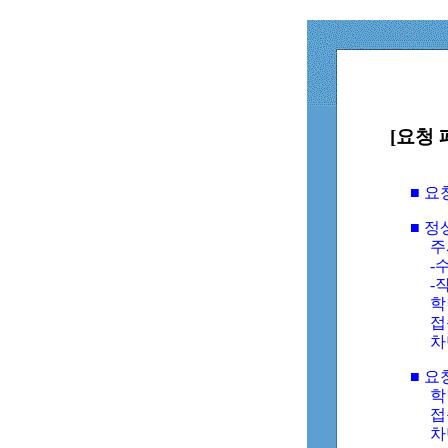
[요청 
■ 
■ 
주
-수
-
학
접
차
■ 요
학번
접속
차단