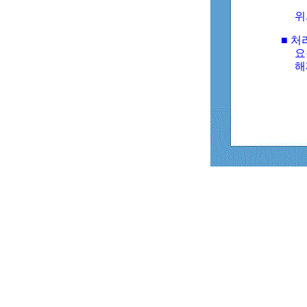
위
■ 처
요
해