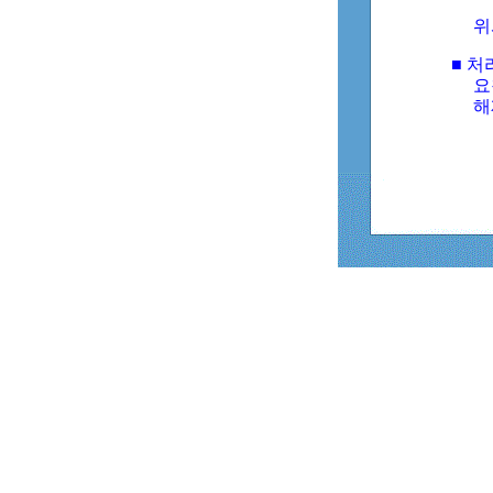
위
■ 처
요
해