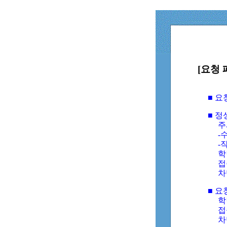
[요청 
■ 
■ 
주
-수
-
학
접
차
■ 요
학번
접속
차단