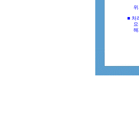
위
■ 처
요
해