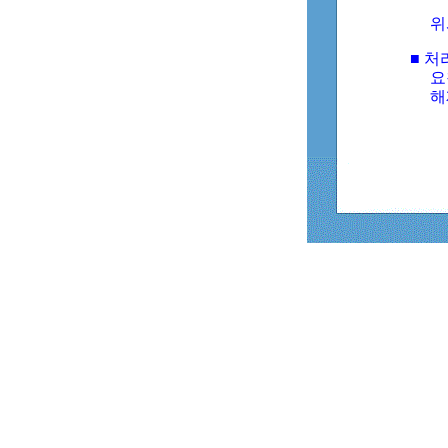
위
■ 처
요
해