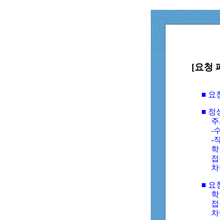
[요청 
■ 
■ 
주
-수
-
학
접
차
■ 요
학번
접속
차단