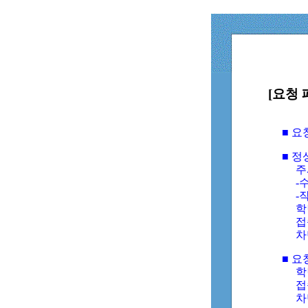
[요청 
■ 
■ 
주
-수
-
학
접
차
■ 요
학번
접속
차단