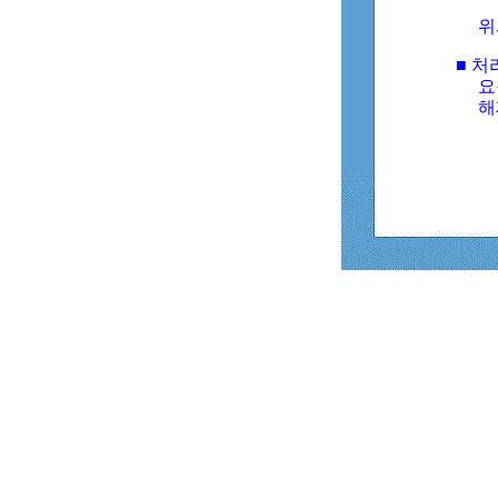
위
■ 처
요
해