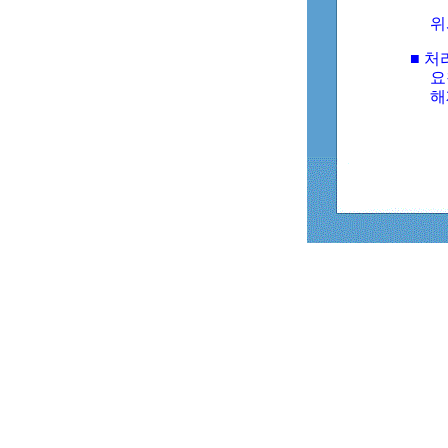
위
■ 처
요
해