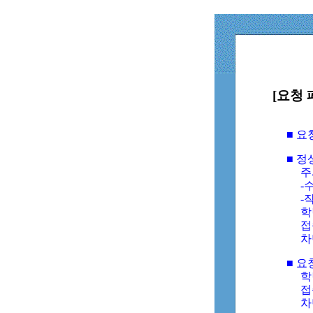
[요청 
■ 
■ 
주
-수
-
학
접
차
■ 요
학번
접속
차단