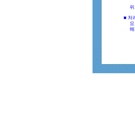
위
■ 처
요
해