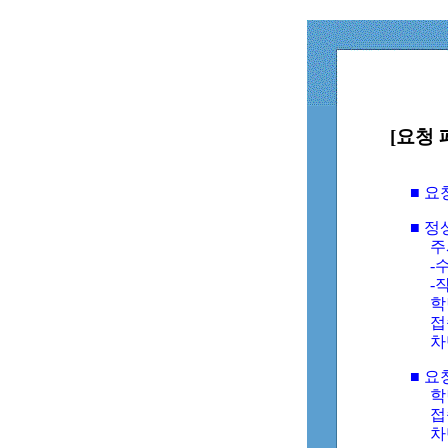
[요청 
■ 
■ 
주
-수
-
학
접
차
■ 요
학번
접속
차단