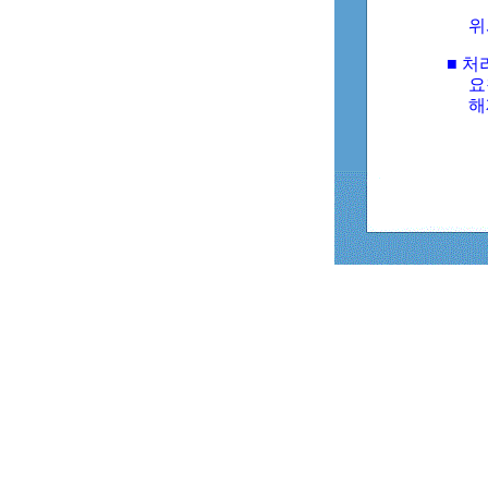
위
■ 처
요
해