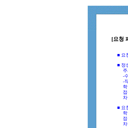
[요청 
■ 
■ 
주
-수
-
학
접
차
■ 요
학번
접속
차단