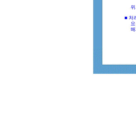
위
■ 처
요
해