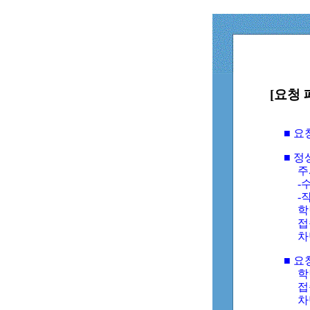
[요청 
■ 
■ 
주
-수
-
학
접
차
■ 요
학번
접속
차단