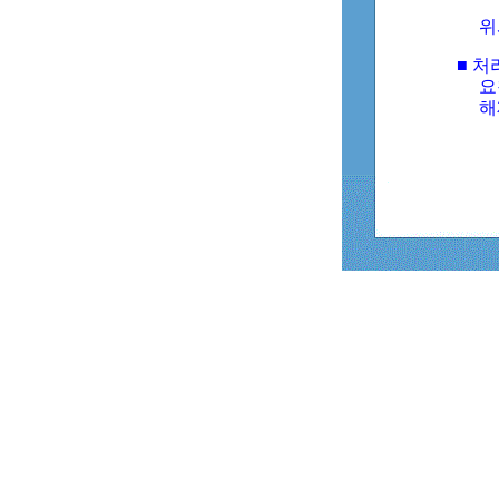
위
■ 처
요
해