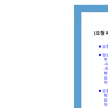
[요청 
■ 
■ 
주
-수
-
학
접
차
■ 요
학번
접속
차단