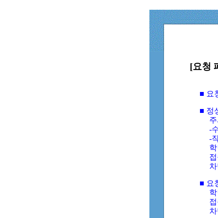
[요청 
■ 
■ 
주
-수
-
학
접
차
■ 요
학번
접속
차단