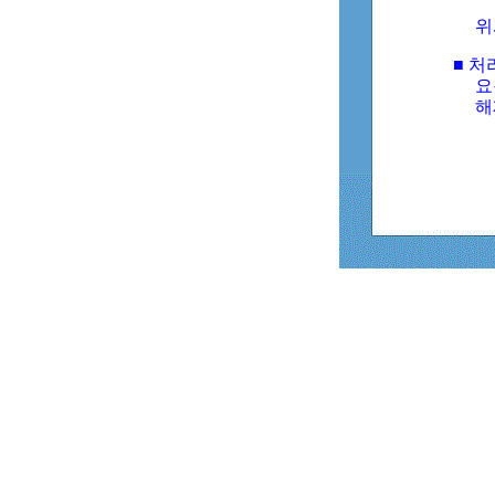
위
■ 처
요
해