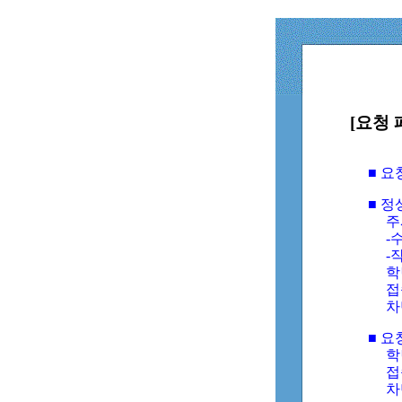
[요청 
■ 
■ 
주
-수
-
학
접
차
■ 요
학번
접속
차단