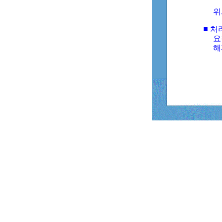
위
■ 처
요
해