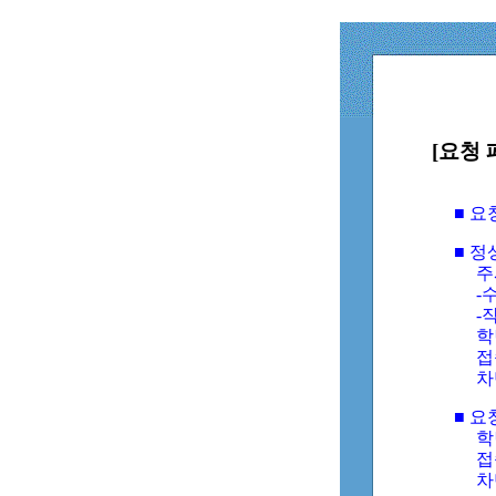
[요청 
■ 
■ 
주
-수
-
학
접
차
■ 요
학번
접속
차단