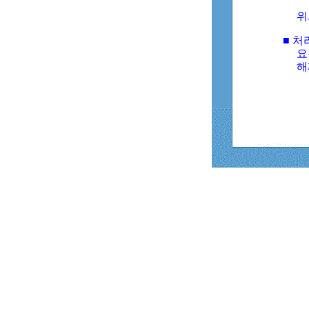
위
■ 처
요
해