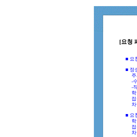
[요청 
■ 
■ 
주
-수
-
학
접
차
■ 요
학번
접속
차단