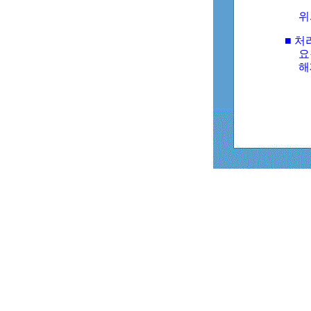
위
■ 처
요
해