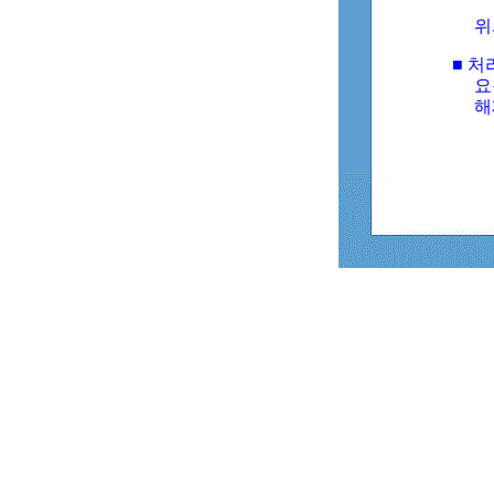
위
■ 처
요
해