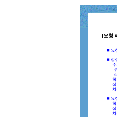
[요청 
■ 
■ 
주
-수
-
학
접
차
■ 요
학번
접속
차단