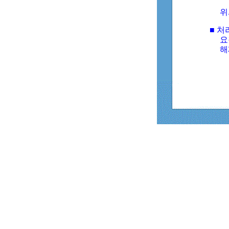
위
■ 처
요
해