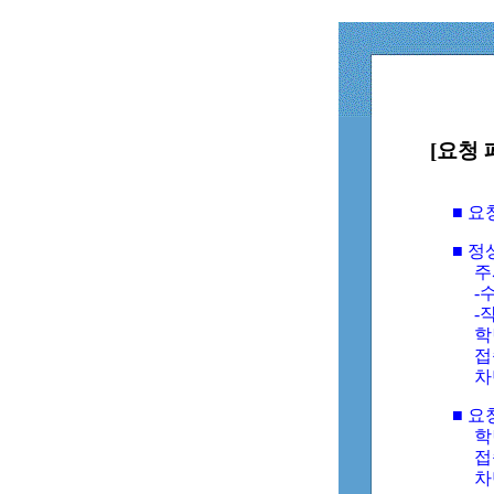
[요청 
■ 
■ 
주
-수
-
학
접
차
■ 요
학번
접속
차단