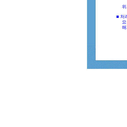
위
■ 처
요
해