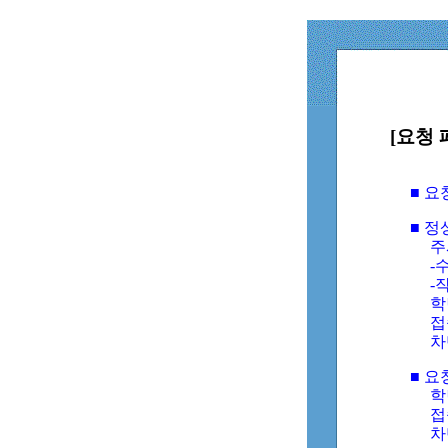
[요청 
■ 
■ 
주
-수
-
학
접
차
■ 요
학번
접속
차단