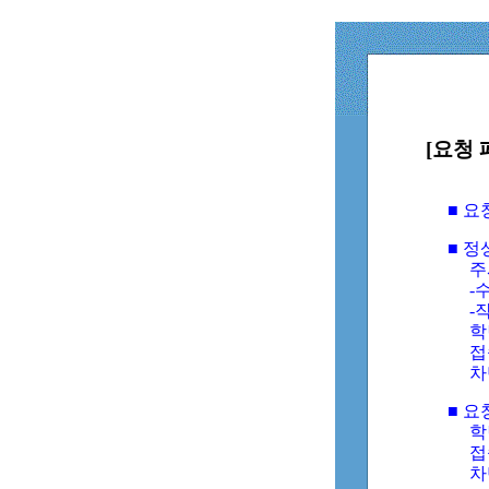
[요청 
■ 
■ 
주
-수
-
학
접
차
■ 요
학번
접속
차단