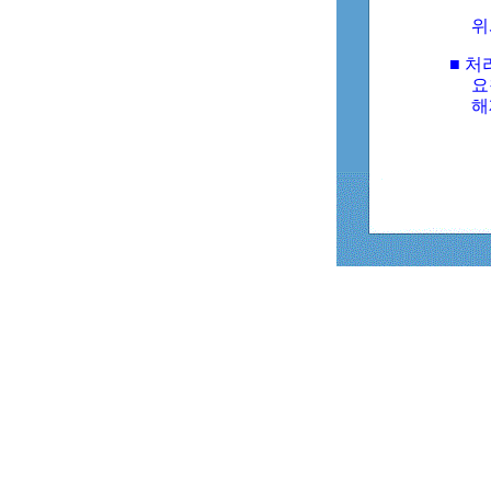
위
■ 처
요
해