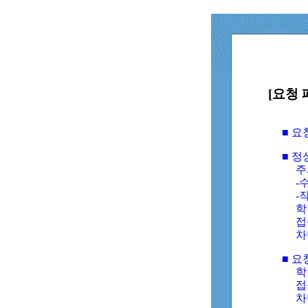
[요청 
■ 
■ 
주
-수
-
학
접
차
■ 요
학번
접속
차단