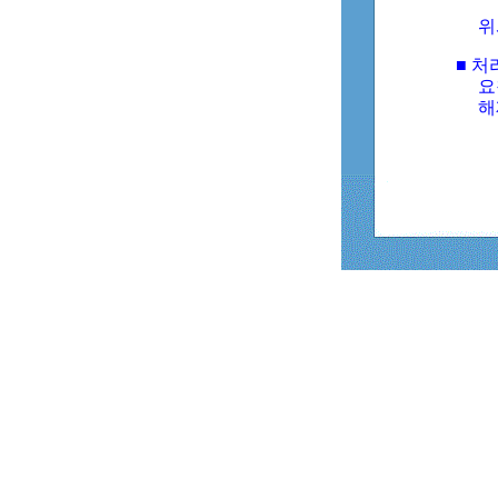
위
■ 처
요
해