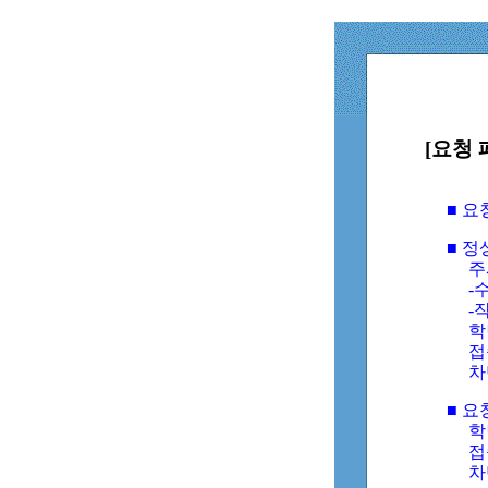
[요청 
■ 
■ 
주
-수
-
학
접
차
■ 요
학번
접속
차단