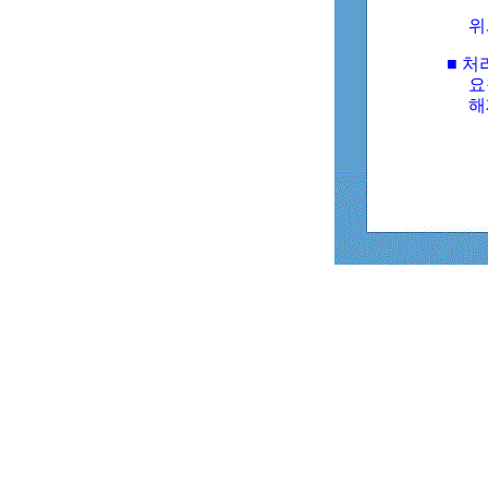
위
■ 처
요
해