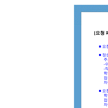
[요청 
■ 
■ 
주
-수
-
학
접
차
■ 요
학번
접속
차단