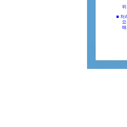
위
■ 처
요
해