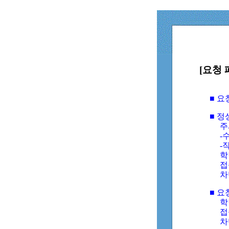
[요청 
■ 
■ 
주
-수
-
학
접
차
■ 요
학번
접속
차단