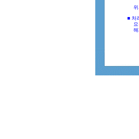
위
■ 처
요
해