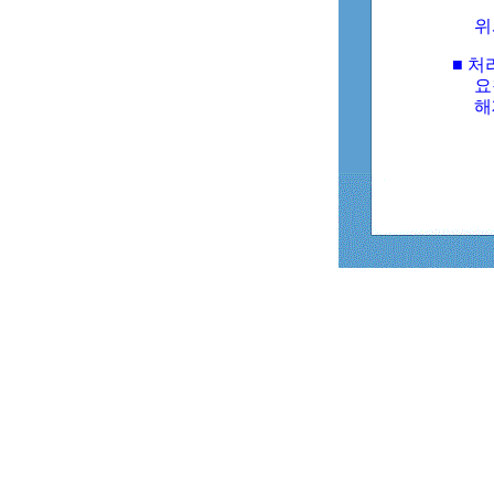
위
■ 처
요
해