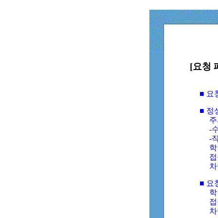
[요청 
■ 
■ 
주
-수
-
학
접
차
■ 요
학번
접속
차단