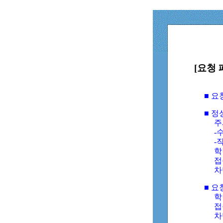
[요청 
■ 
■ 
주
-수
-
학
접
차
■ 요
학번
접속
차단