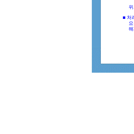
위
■ 처
요
해