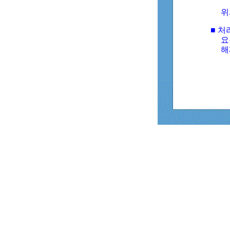
위
■ 처
요
해