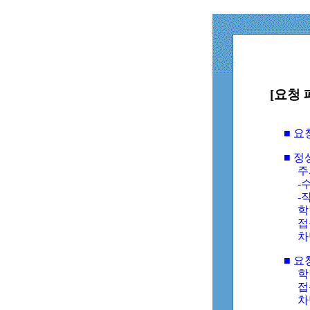
[요청 
■ 
■ 
주
-수
-
학
접
차
■ 요
학번
접속
차단