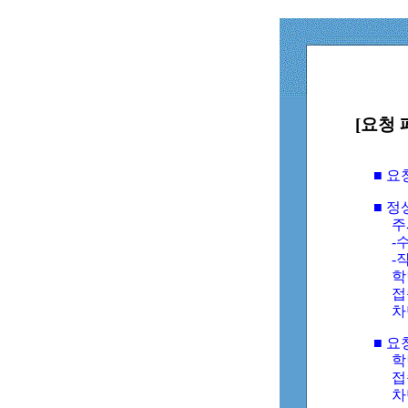
[요청 
■ 
■ 
주
-수
-
학
접
차
■ 요
학번
접속
차단