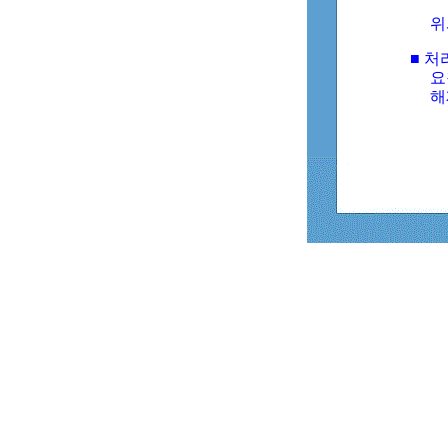
위
■ 처
요
해