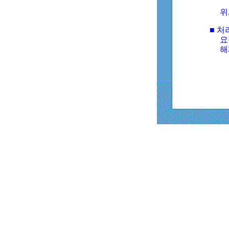
위
■ 처
요
해