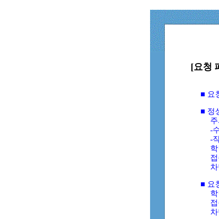
[요청 
■ 
■ 
주
-수
-
학
접
차
■ 요
학번
접속
차단