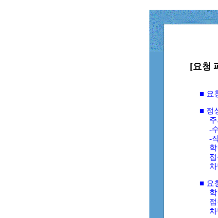
[요청 
■ 
■ 
주
-수
-
학
접
차
■ 요
학번
접속
차단