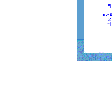
위
■ 처
요
해