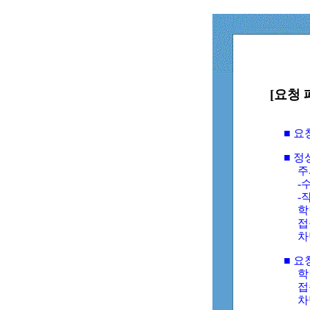
[요청 
■ 
■ 
주
-수
-
학
접
차
■ 요
학번
접속
차단