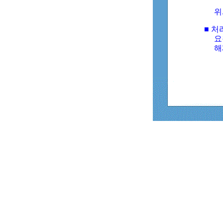
위
■ 처
요
해