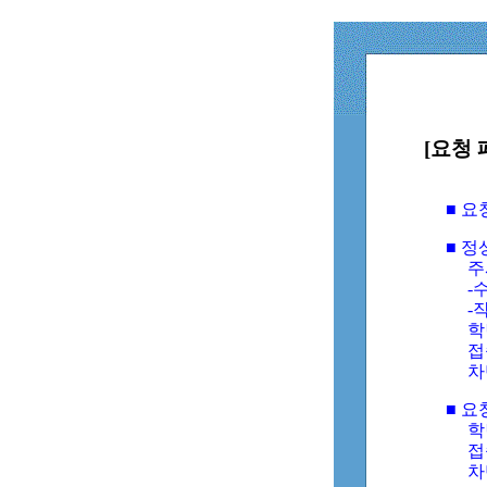
[요청 
■ 
■ 
주
-수
-
학
접
차
■ 요
학번
접속
차단