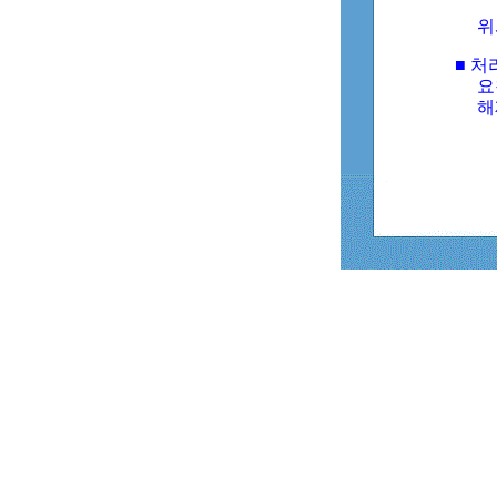
위
■ 처
요
해