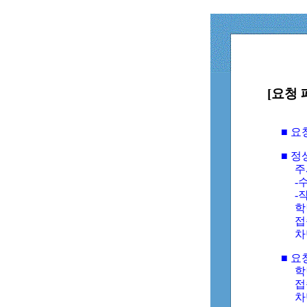
[요청 
■ 
■ 
주
-수
-
학
접
차
■ 요
학번
접속
차단