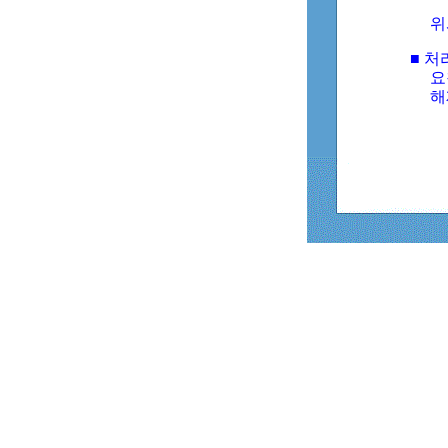
위
■ 처
요
해