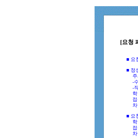
[요청 
■ 
■ 
주
-수
-
학
접
차
■ 요
학번
접속
차단