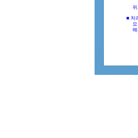
위
■ 처
요
해