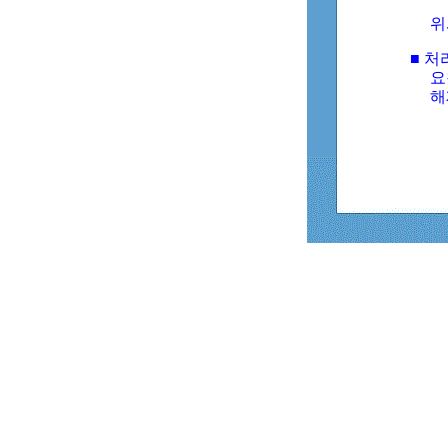
위
■ 처
요
해