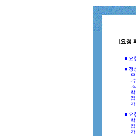
[요청 
■ 
■ 
주
-수
-
학
접
차
■ 요
학번
접속
차단