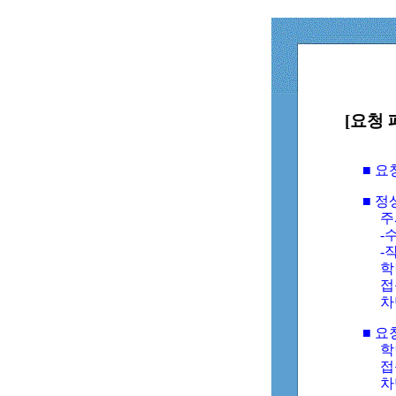
[요청 
■ 
■ 
주
-수
-
학
접
차
■ 요
학번
접속
차단