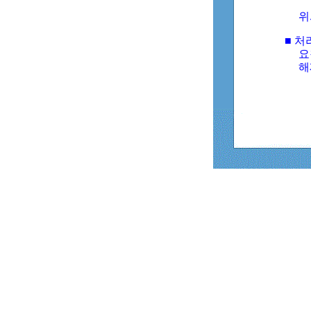
위
■ 처
요
해