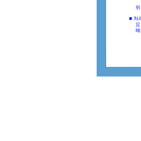
위
■ 처
요
해