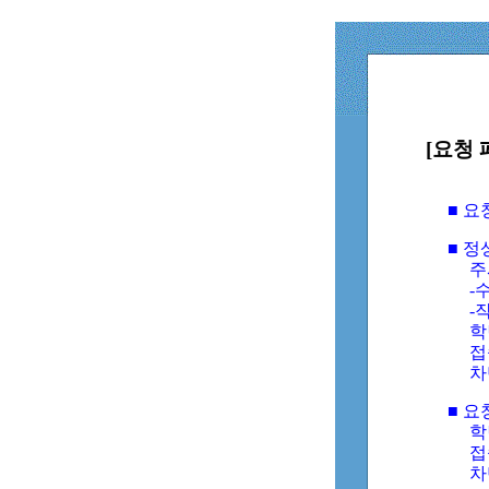
[요청 
■ 
■ 
주
-수
-
학
접
차
■ 요
학번
접속
차단