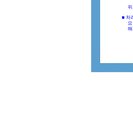
위
■ 처
요
해