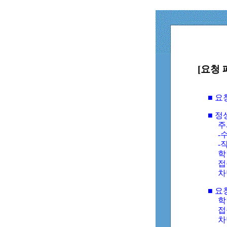
[요청 
■ 
■ 
주
-수
-
학
접
차
■ 요
학번
접속
차단