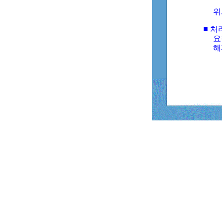
위
■ 처
요
해