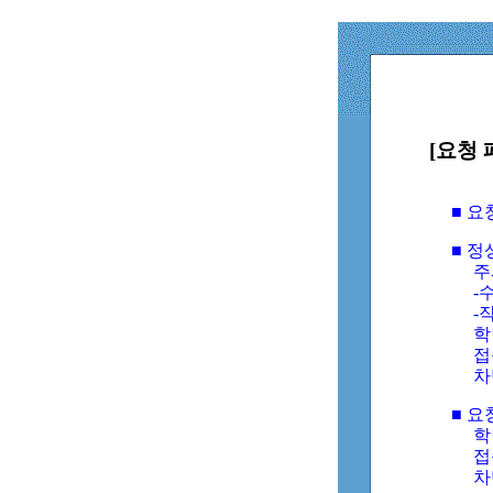
[요청 
■ 
■ 
주
-수
-
학
접
차
■ 요
학번
접속
차단