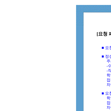
[요청 
■ 
■ 
주
-수
-
학
접
차
■ 요
학번
접속
차단