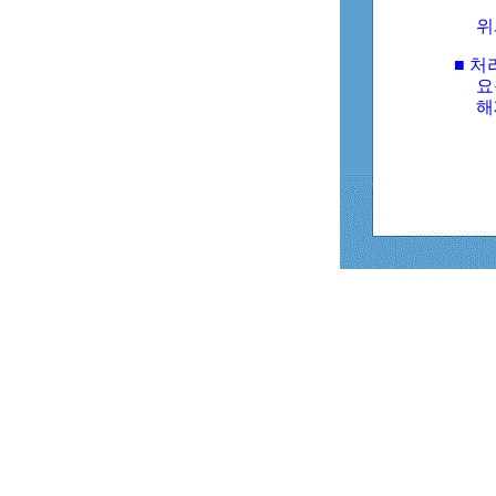
위
■ 처
요
해