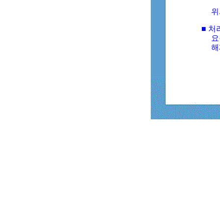
위
■ 처
요
해