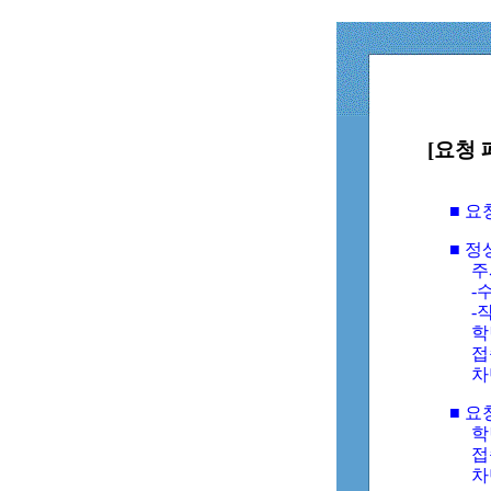
[요청 
■ 
■ 
주
-수
-
학
접
차
■ 요
학번
접속
차단