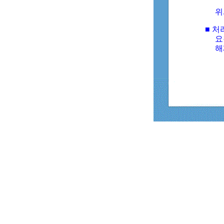
위
■ 처
요
해