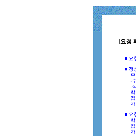
[요청 
■ 
■ 
주
-수
-
학
접
차
■ 요
학번
접속
차단