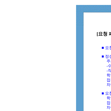
[요청 
■ 
■ 
주
-수
-
학
접
차
■ 요
학번
접속
차단