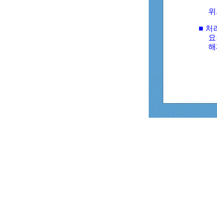
위
■ 처
요
해