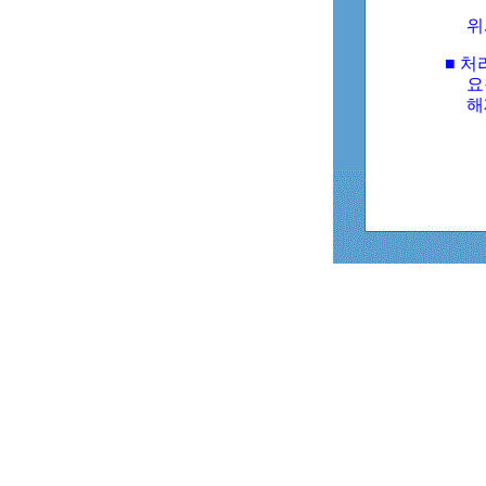
위
■ 처
요
해