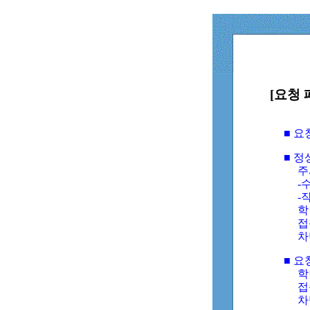
[요청 
■ 
■ 
주
-수
-
학
접
차
■ 요
학번
접속
차단