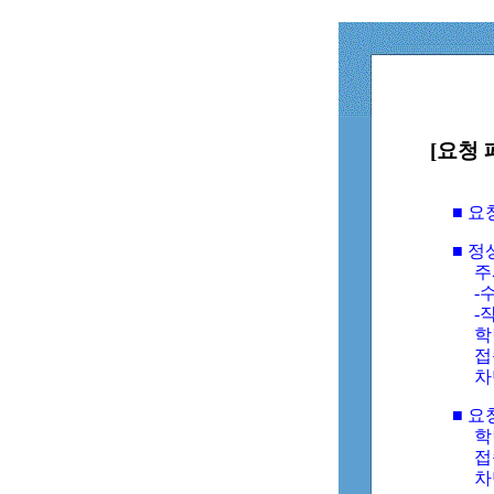
[요청 
■ 
■ 
주
-수
-
학
접
차
■ 요
학번
접속
차단