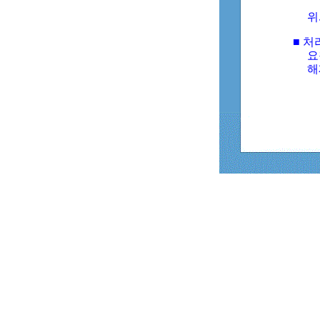
위
■ 처
요
해