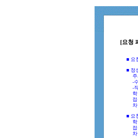
[요청 
■ 
■ 
주
-수
-
학
접
차
■ 요
학번
접속
차단