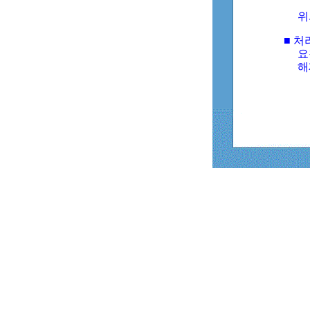
위
■ 처
요
해