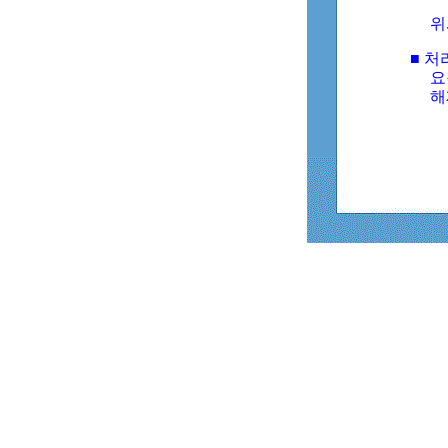
위
■ 처
요
해