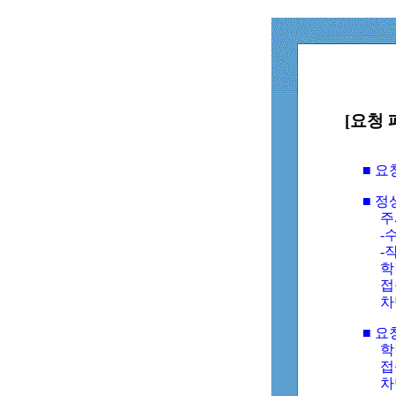
[요청 
■ 
■ 
주
-수
-
학
접
차
■ 요
학번
접속
차단