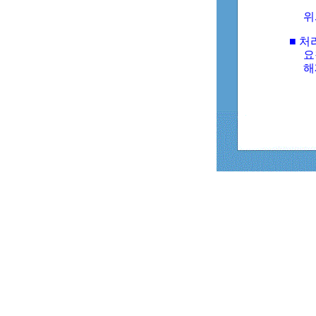
위
■ 처
요
해