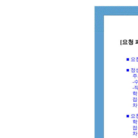
[요청 
■ 
■ 
주
-수
-
학
접
차
■ 요
학번
접속
차단