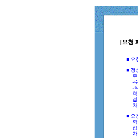
[요청 
■ 
■ 
주
-수
-
학
접
차
■ 요
학번
접속
차단