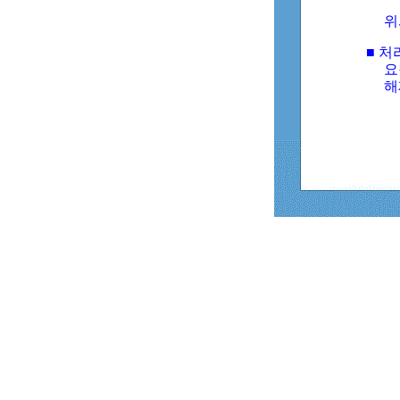
위
■ 처
요
해