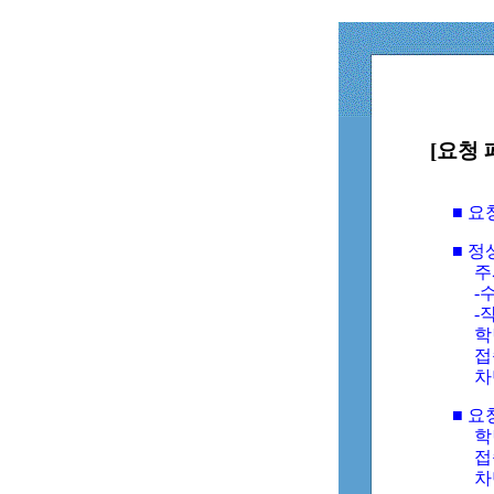
[요청 
■ 
■ 
주
-수
-
학
접
차
■ 요
학번
접속
차단