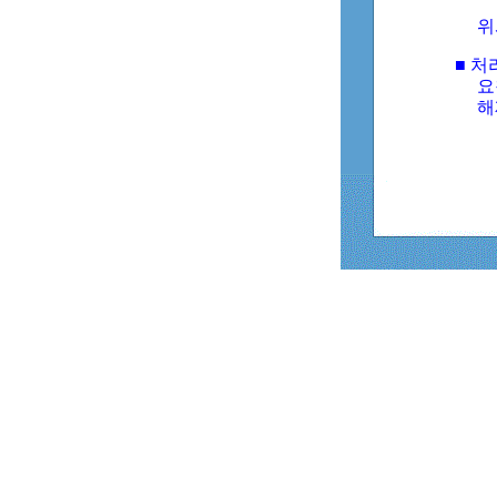
위
■ 처
요
해