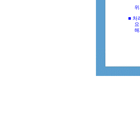
위
■ 처
요
해