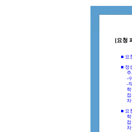
[요청 
■ 
■ 
주
-수
-
학
접
차
■ 요
학번
접속
차단